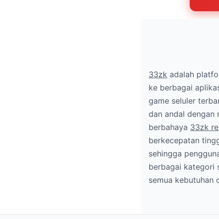
33zk
adalah platf
ke berbagai aplikas
game seluler ter
dan andal dengan m
berbahaya
33zk re
berkecepatan tingg
sehingga pengguna
berbagai kategori 
semua kebutuhan di