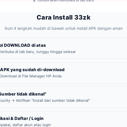
🔓 Tombol akan membuka di tab baru
Cara Install 33zk
Ikuti 4 langkah mudah di bawah untuk install APK dengan aman
mbol DOWNLOAD di atas
 terbuka di tab baru, tunggu hingga selesai
le APK yang sudah di-download
r Download di File Manager HP Anda
"Sumber tidak dikenal"
urity → Aktifkan "Install dari sumber tidak dikenal"
ikasi & Daftar / Login
dipakai, daftar akun atau login