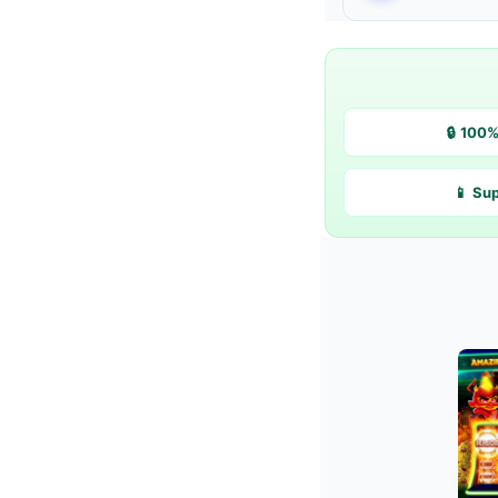
🔒 100
📱 Su