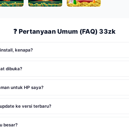
❓ Pertanyaan Umum (FAQ) 33zk
install, kenapa?
aat dibuka?
aman untuk HP saya?
update ke versi terbaru?
lu besar?