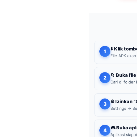
⬇️ Klik to
1
File APK akan
📁 Buka fi
2
Cari di folde
⚙️ Izinkan 
3
Settings → Sec
🎮 Buka apl
4
Aplikasi siap 