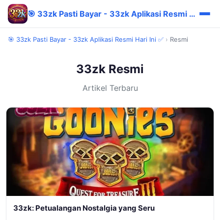
🎯 33zk Pasti Bayar - 33zk Aplikasi Resmi Hari Ini ✅
🎯 33zk Pasti Bayar - 33zk Aplikasi Resmi Hari Ini ✅
›
Resmi
33zk Resmi
Artikel Terbaru
33zk: Petualangan Nostalgia yang Seru