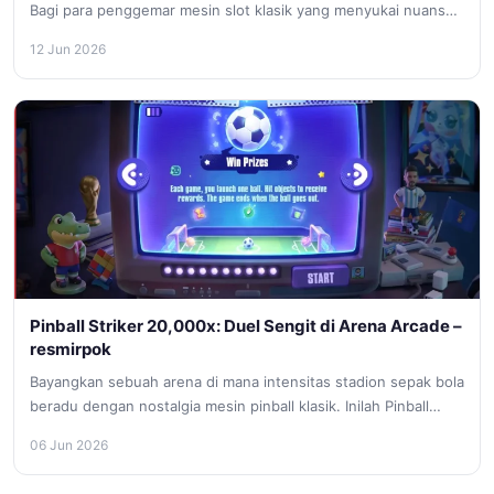
Bagi para penggemar mesin slot klasik yang menyukai nuansa
petualangan...
12 Jun 2026
Pinball Striker 20,000x: Duel Sengit di Arena Arcade –
resmirpok
Bayangkan sebuah arena di mana intensitas stadion sepak bola
beradu dengan nostalgia mesin pinball klasik. Inilah Pinball
Striker 20,000x, sebuah...
06 Jun 2026