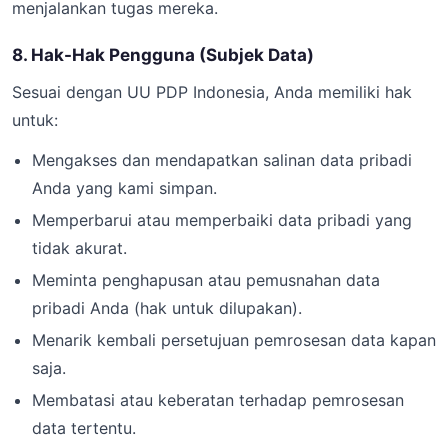
menjalankan tugas mereka.
8. Hak-Hak Pengguna (Subjek Data)
Sesuai dengan UU PDP Indonesia, Anda memiliki hak
untuk:
Mengakses dan mendapatkan salinan data pribadi
Anda yang kami simpan.
Memperbarui atau memperbaiki data pribadi yang
tidak akurat.
Meminta penghapusan atau pemusnahan data
pribadi Anda (hak untuk dilupakan).
Menarik kembali persetujuan pemrosesan data kapan
saja.
Membatasi atau keberatan terhadap pemrosesan
data tertentu.