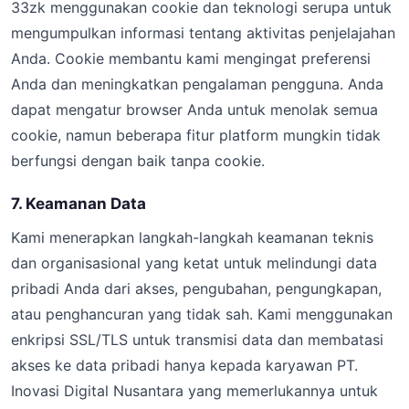
33zk menggunakan cookie dan teknologi serupa untuk
mengumpulkan informasi tentang aktivitas penjelajahan
Anda. Cookie membantu kami mengingat preferensi
Anda dan meningkatkan pengalaman pengguna. Anda
dapat mengatur browser Anda untuk menolak semua
cookie, namun beberapa fitur platform mungkin tidak
berfungsi dengan baik tanpa cookie.
7. Keamanan Data
Kami menerapkan langkah-langkah keamanan teknis
dan organisasional yang ketat untuk melindungi data
pribadi Anda dari akses, pengubahan, pengungkapan,
atau penghancuran yang tidak sah. Kami menggunakan
enkripsi SSL/TLS untuk transmisi data dan membatasi
akses ke data pribadi hanya kepada karyawan PT.
Inovasi Digital Nusantara yang memerlukannya untuk