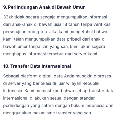
9. Perlindungan Anak di Bawah Umur
33zk tidak secara sengaja mengumpulkan informasi
dari anak-anak di bawah usia 18 tahun tanpa verifikasi
persetujuan orang tua. Jika kami mengetahui bahwa
kami telah mengumpulkan data pribadi dari anak di
bawah umur tanpa izin yang sah, kami akan segera
menghapus informasi tersebut dari server kami.
10. Transfer Data Internasional
Sebagai platform digital, data Anda mungkin diproses
di server yang berlokasi di luar wilayah Republik
Indonesia. Kami memastikan bahwa setiap transfer data
internasional dilakukan sesuai dengan standar
perlindungan yang setara dengan hukum Indonesia dan
menggunakan mekanisme transfer yang sah.