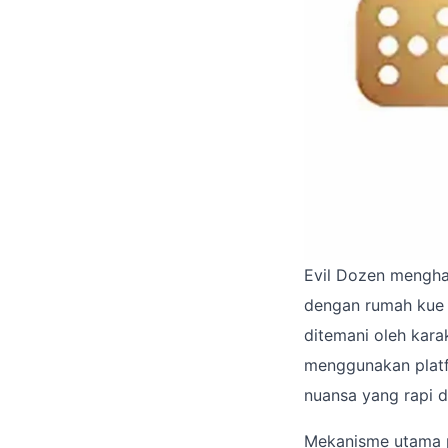
Evil Dozen mengh
dengan rumah kue j
ditemani oleh kara
menggunakan platf
nuansa yang rapi d
Mekanisme utama p