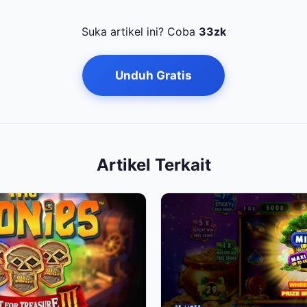
Suka artikel ini? Coba
33zk
Unduh Gratis
Artikel Terkait