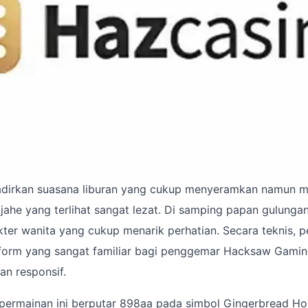
adirkan suasana liburan yang cukup menyeramkan namun 
ahe yang terlihat sangat lezat. Di samping papan gulunga
kter wanita yang cukup menarik perhatian. Secara teknis, p
orm yang sangat familiar bagi penggemar Hacksaw Gami
an responsif.
ermainan ini berputar 898aa pada simbol Gingerbread Ho