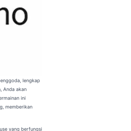
menggoda, lengkap
n, Anda akan
ermainan ini
ng, memberikan
use yang berfungsi