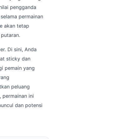
 nilai pengganda
d selama permainan
se akan tetap
putaran.
r. Di sini, Anda
at sticky dan
gi pemain yang
yang
tkan peluang
 permainan ini
uncul dan potensi