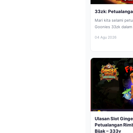
33zk: Petualanga
Mari kita selami pe
Goonies 33zk dalam s
Gaming, The Goonies
04 Agu 2026
Ulasan Slot Ginge
Petualangan Rim
Bijak – 333v